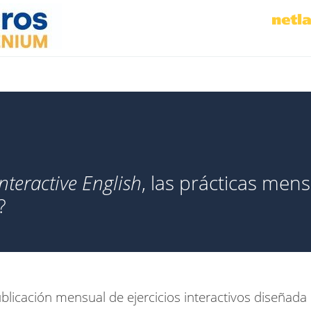
Interactive English
, las prácticas men
?
licación mensual de ejercicios interactivos diseñada 