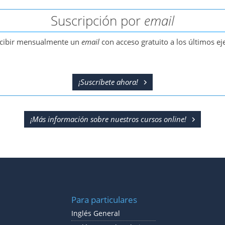
Suscripción por
email
recibir mensualmente un
email
con acceso gratuito a los últimos ej
¡Suscríbete ahora!
¡Más información sobre nuestros cursos
online
!
Para particulares
Inglés General