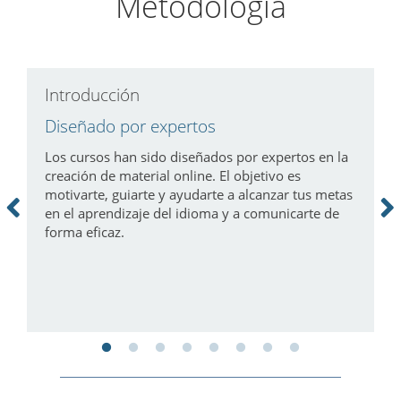
Metodología
Introducción
D
Diseñado por expertos
A
h
Los cursos han sido diseñados por expertos en la
creación de material online. El objetivo es
C
motivarte, guiarte y ayudarte a alcanzar tus metas
y
c
en el aprendizaje del idioma y a comunicarte de
e
d
forma eficaz.